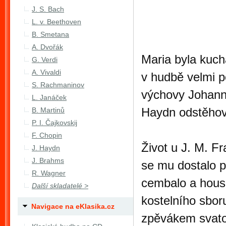
J. S. Bach
L. v. Beethoven
B. Smetana
A. Dvořák
Maria byla kuch
G. Verdi
A. Vivaldi
v hudbě velmi p
S. Rachmaninov
výchovy Johanna
L. Janáček
Haydn odstěhov
B. Martinů
P. I. Čajkovskij
F. Chopin
Život u J. M. F
J. Haydn
J. Brahms
se mu dostalo p
R. Wagner
cembalo a housl
Další skladatelé >
kostelního sbor
Navigace na eKlasika.cz
zpěvákem svato