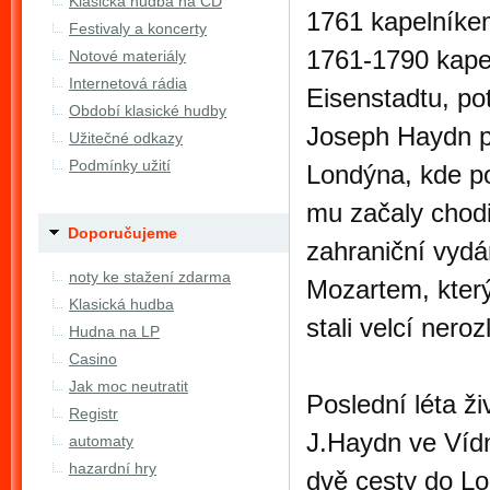
Klasická hudba na CD
1761 kapelníkem
Festivaly a koncerty
1761-1790 kape
Notové materiály
Internetová rádia
Eisenstadtu, po
Období klasické hudby
Joseph Haydn p
Užitečné odkazy
Podmínky užití
Londýna, kde po
mu začaly chodi
Doporučujeme
zahraniční vydá
noty ke stažení zdarma
Mozartem, který 
Klasická hudba
stali velcí neroz
Hudna na LP
Casino
Jak moc neutratit
Poslední léta živ
Registr
J.Haydn ve Vídn
automaty
hazardní hry
dvě cesty do L