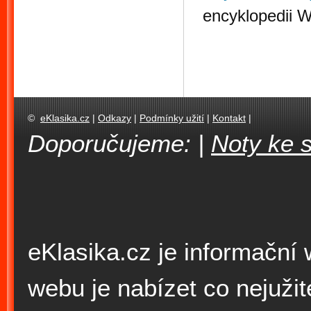
encyklopedii W
©
eKlasika.cz
|
Odkazy
|
Podmínky užití
|
Kontakt
|
Doporučujeme: |
Noty ke 
eKlasika.cz je informační
webu je nabízet co nejuži