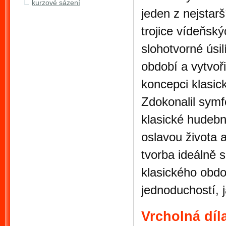
kurzové sázení
jeden z nejstarš
trojice vídeňský
slohotvorné úsil
období a vytvoř
koncepci klasic
Zdokonalil symfo
klasické hudebn
oslavou života 
tvorba ideálně 
klasického obdo
jednoduchostí, 
Vrcholná dí