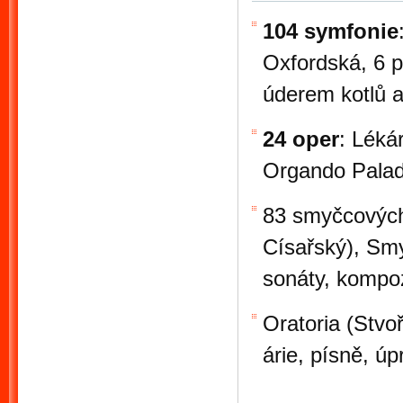
104 symfonie
Oxfordská, 6 p
úderem kotlů a
24 oper
: Léká
Orgando Paladi
83 smyčcových 
Císařský), Smyč
sonáty, kompozi
Oratoria (Stvo
árie, písně, úp