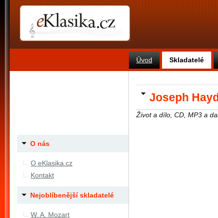
Úvod
Skladatelé
Joseph Hay
Život a dílo, CD, MP3 a dal
O nás
O eKlasika.cz
Kontakt
Nejoblíbenější skladatelé
W. A. Mozart