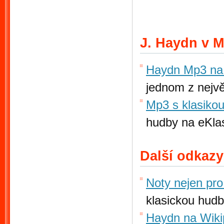
J. Haydn v 
Haydn Mp3 na
jednom z nejv
Mp3 s klasikou
hudby na eKlas
Další odkazy
Noty nejen pr
klasickou hudb
Haydn na Wiki